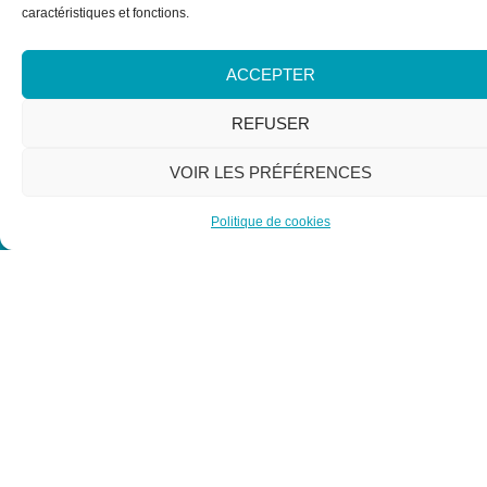
caractéristiques et fonctions.
ACCEPTER
REFUSER
VOIR LES PRÉFÉRENCES
NOS INFORMATIONS
11/17 Rue de l'Amiral Hamelin, 75116 Paris
Politique de cookies
NOUS ÉCRIRE
MENTIONS LÉGALES
POLITIQUE DE CONFIDENTIALITÉ