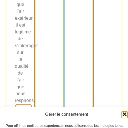
que
l’air
extérieur,
il est
légitime
de
s’interroger
sur
la
qualité
de
l’air
que
nous
respirons.
LIRE
PLUS
Gérer le consentement
Pour offrir les meilleures expériences, nous utilisons des technologies telles