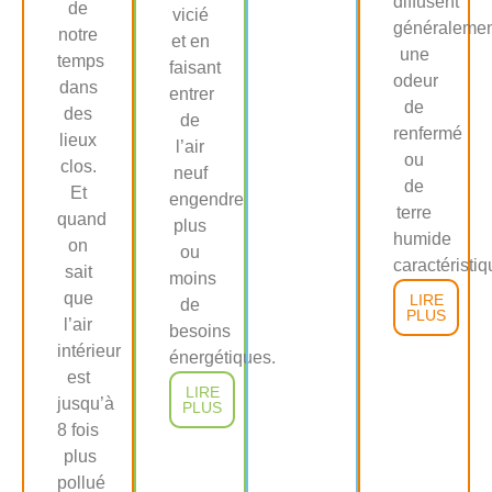
diffusent
de
vicié
généralemen
notre
et en
une
temps
faisant
odeur
dans
entrer
de
des
de
renfermé
lieux
l’air
ou
clos.
neuf
de
Et
engendre
terre
quand
plus
humide
on
ou
caractéristiq
sait
moins
que
LIRE
de
PLUS
l’air
besoins
intérieur
énergétiques.
est
LIRE
jusqu’à
PLUS
8 fois
plus
pollué