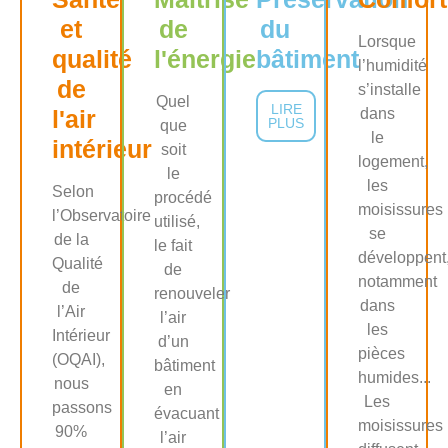
et
de
du
Lorsque
qualité
l'énergie
bâtiment
l’humidité
de
s’installe
Quel
LIRE
l'air
dans
PLUS
que
le
intérieur
soit
logement,
le
les
Selon
procédé
moisissures
l’Observatoire
utilisé,
se
de la
le fait
développent
Qualité
de
notamment
de
renouveler
dans
l’Air
l’air
les
Intérieur
d’un
pièces
(OQAI),
bâtiment
humides...
nous
en
Les
passons
évacuant
moisissures
90%
l’air